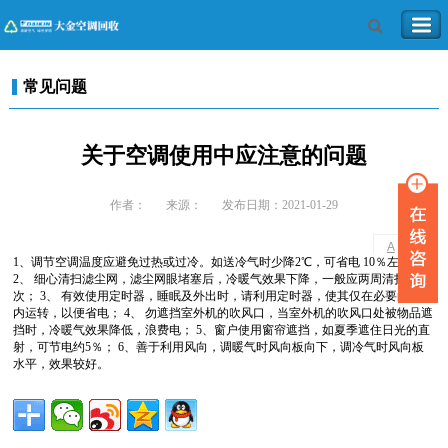
常见问题
关于空调使用中应注意的问题
作者：
来源：
发布日期：2021-01-29
-
+
A
A
1、调节空调温度应避免过热或过冷。如送冷气时少降2℃，可省电 10％左右；
2、 细心清扫滤尘网，滤尘网眼堵塞后，冷暖气效果下降，一般应两周清扫一
次； 3、 有效使用定时器，睡眠及外出时，请利用定时器，使其仅在必要的时间
内运转，以便省电； 4、 勿遮挡室外机的吹风口，当室外机的吹风口处被物品遮
挡时，冷暖气效果降低，浪费电； 5、窗户使用窗帘遮挡，如夏季遮住日光的直
射，可节电约5％； 6、善于利用风向，调暖气时风向板向下，调冷气时风向板
水平，效果较好。